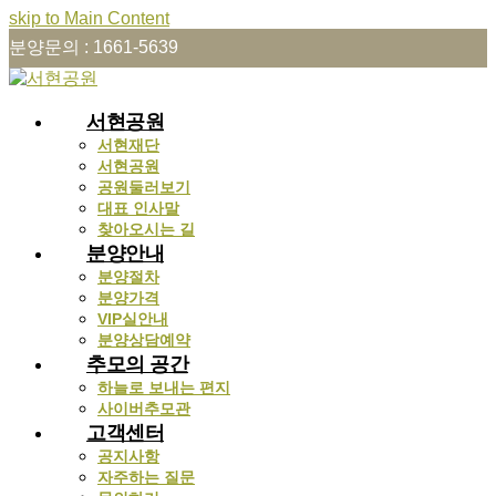
skip to Main Content
분양문의 : 1661-5639
서현공원
서현재단
서현공원
공원둘러보기
대표 인사말
찾아오시는 길
분양안내
분양절차
분양가격
VIP실안내
분양상담예약
추모의 공간
하늘로 보내는 편지
사이버추모관
고객센터
공지사항
자주하는 질문